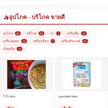
อุปโภค - บริโภค ขายดี
อุปโภค
บริโภค
ยา
เครื่องดื่ม
42
63
7
31
เครื่องนุ่งห่ม
เครื่องเขียน
เครื่องสำอางค์
30
7
41
เบ็ดเตล็ด
10
ไวไว ซอง
นมแลคตาซอย