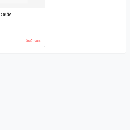
มรสเผ็ด
สินค้าหมด