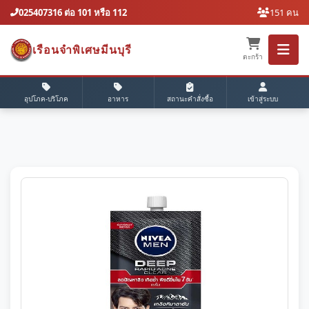
025407316 ต่อ 101 หรือ 112
151 คน
เรือนจำพิเศษมีนบุรี
ตะกร้า
อุปโภค-บริโภค
อาหาร
สถานะคำสั่งซื้อ
เข้าสู่ระบบ