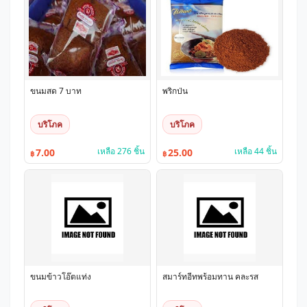
ขนมสด 7 บาท
พริกป่น
บริโภค
บริโภค
เหลือ 276 ชิ้น
เหลือ 44 ชิ้น
7.00
25.00
฿
฿
ขนมข้าวโอ๊ตแท่ง
สมาร์ทอีทพร้อมทาน คละรส