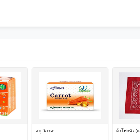
สบู่ วิภาดา
ผ้าโพกหัว (