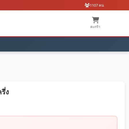
1107 คน
ตะกร้า
รึ่ง