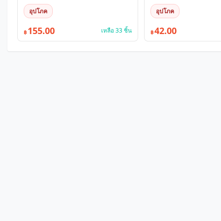
อุปโภค
อุปโภค
155.00
42.00
เหลือ 33 ชิ้น
฿
฿